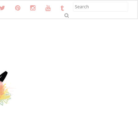
S
u
b
m
it