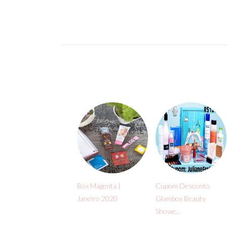
Box Magenta |
Cupom Desconto
Janeiro 2020
Glambox Beauty
Showe...