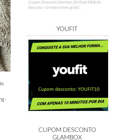
Cupom Desconto Glambox 2019 até R$80 de
desconto + brindes e frete grátis*.
YOUFIT
de
ng -
CUPOM DESCONTO
GLAMBOX