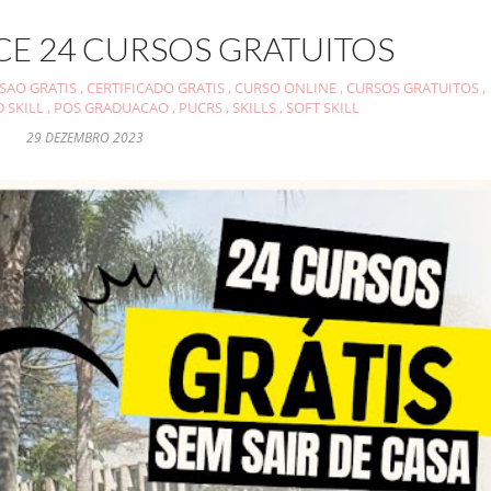
CE 24 CURSOS GRATUITOS
NSAO GRATIS
,
CERTIFICADO GRATIS
,
CURSO ONLINE
,
CURSOS GRATUITOS
,
 SKILL
,
POS GRADUACAO
,
PUCRS
,
SKILLS
,
SOFT SKILL
29 DEZEMBRO 2023