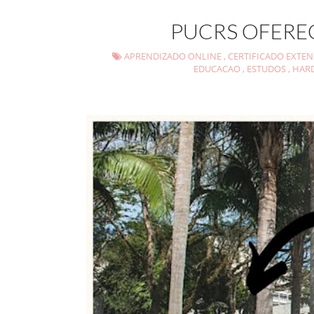
PUCRS OFERE
APRENDIZADO ONLINE
,
CERTIFICADO EXTE
EDUCACAO
,
ESTUDOS
,
HARD