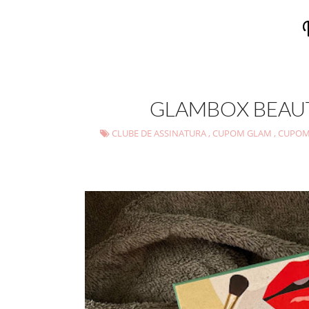
GLAMBOX BEAUT
CLUBE DE ASSINATURA
,
CUPOM GLAM
,
CUPOM