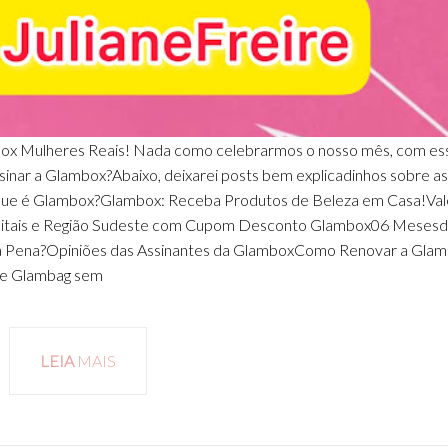
ox Mulheres Reais! Nada como celebrarmos o nosso mês, com es
sinar a Glambox?Abaixo, deixarei posts bem explicadinhos sobre as
 que é Glambox?Glambox: Receba Produtos de Beleza em Casa!Val
apitais e Região Sudeste com Cupom Desconto Glambox06 Meses
 à Pena?Opiniões das Assinantes da GlamboxComo Renovar a Gla
e Glambag sem
LEIA
MAIS