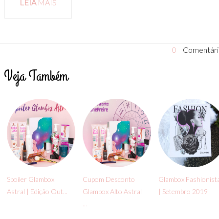
LEIA
MAIS
0
Comentári
Veja Também
Spoiler Glambox
Cupom Desconto
Glambox Fashionist
Astral | Edição Out...
Glambox Alto Astral
| Setembro 2019
...