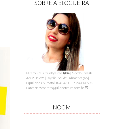
SOBRE A BLOGUEIRA
Niterói-RJ | Cruelty Free ❤️🐇 | Good Vibes 🌱
Aqui: Beleza | Diy 💎 | Saúde | Alimentação |
Equilíbrio Cx Postal 104843 CEP: 24310-972
Parcerias: contato@julianefreire.com.br 💌
NOOM