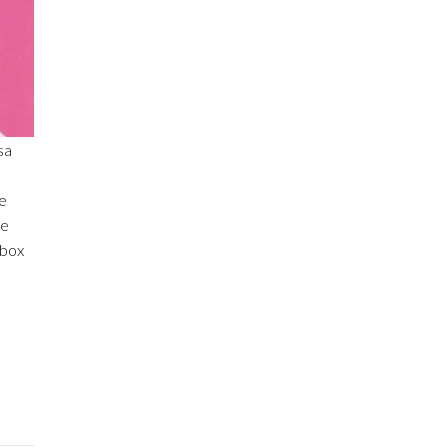
sa
e
de
mbox