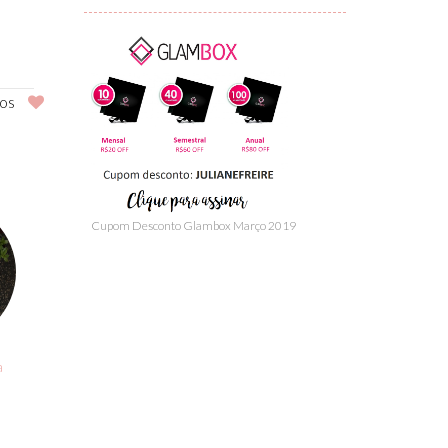
os
Cupom Desconto Glambox Março 2019
a