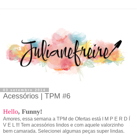
03 setembro 2014
Acessórios | TPM #6
Hello
,
F
unny!
Amores, essa semana a TPM de Ofertas está I M P E R D Í
V E L !!! Tem acessórios lindos e com aquele valorzinho
bem camarada. Selecionei algumas peças super lindas.