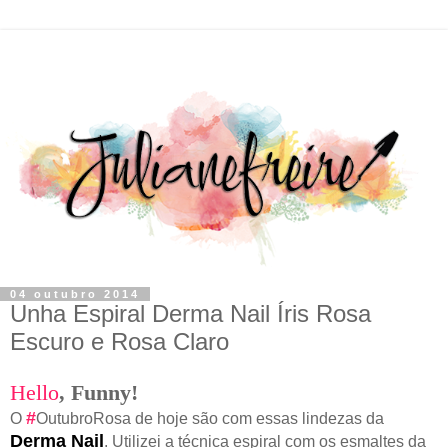
04 outubro 2014
Unha Espiral Derma Nail Íris Rosa
Escuro e Rosa Claro
Hello
,
F
unny!
#
O
OutubroRosa de hoje são com essas lindezas da
Derma Nail
. Utilizei a técnica espiral com os esmaltes da