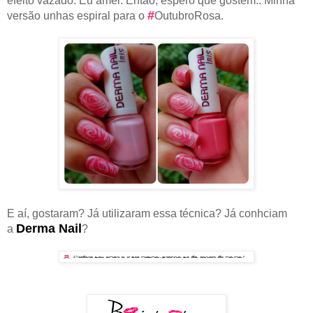
efeito vazado. Eu amei. Então, espero que gostem.. Minha
#
versão unhas espiral para o
OutubroRosa.
E aí, gostaram? Já utilizaram essa técnica? Já conhciam
Derma Nail
a
?