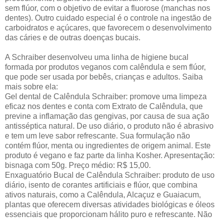
sem flúor, com o objetivo de evitar a fluorose (manchas nos
dentes). Outro cuidado especial é o controle na ingestão de
carboidratos e açúcares, que favorecem o desenvolvimento
das cáries e de outras doenças bucais.
A Schraiber desenvolveu uma linha de higiene bucal
formada por produtos veganos com calêndula e sem flúor,
que pode ser usada por bebês, crianças e adultos. Saiba
mais sobre ela:
Gel dental de Calêndula Schraiber: promove uma limpeza
eficaz nos dentes e conta com Extrato de Calêndula, que
previne a inflamação das gengivas, por causa de sua ação
antisséptica natural. De uso diário, o produto não é abrasivo
e tem um leve sabor refrescante. Sua formulação não
contém flúor, menta ou ingredientes de origem animal. Este
produto é vegano e faz parte da linha Kosher. Apresentação:
bisnaga com 50g. Preço médio: R$ 15,00.
Enxaguatório Bucal de Calêndula Schraiber: produto de uso
diário, isento de corantes artificiais e flúor, que combina
ativos naturais, como a Calêndula, Alcaçuz e Guaiacum,
plantas que oferecem diversas atividades biológicas e óleos
essenciais que proporcionam hálito puro e refrescante. Não