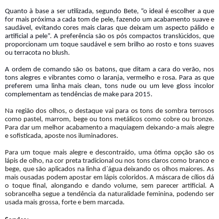
Quanto à base a ser utilizada, segundo Bete, “o ideal é escolher a que
for mais próxima a cada tom de pele, fazendo um acabamento suave e
saudável, evitando cores mais claras que deixam um aspecto pálido e
artificial a pele”. A preferência são os pós compactos translúcidos, que
proporcionam um toque saudável e sem brilho ao rosto e tons suaves
ou terracota no blush.
A ordem de comando são os batons, que ditam a cara do verão, nos
tons alegres e vibrantes como o laranja, vermelho e rosa. Para as que
preferem uma linha mais clean, tons nude ou um leve gloss incolor
complementam as tendências de make para 2015.
Na região dos olhos, o destaque vai para os tons de sombra terrosos
como pastel, marrom, bege ou tons metálicos como cobre ou bronze.
Para dar um melhor acabamento a maquiagem deixando-a mais alegre
e sofisticada, aposte nos iluminadores.
Para um toque mais alegre e descontraído, uma ótima opção são os
lápis de olho, na cor preta tradicional ou nos tons claros como branco e
bege, que são aplicados na linha d`água deixando os olhos maiores. As
mais ousadas podem apostar em lápis coloridos. A máscara de cílios dá
o toque final, alongando e dando volume, sem parecer artificial. A
sobrancelha segue a tendência da naturalidade feminina, podendo ser
usada mais grossa, forte e bem marcada.