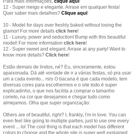
Para mais informações,
clique aqui
!
12 - Super meigo e elegante. Arrase em qualquer festa!
Quer saber mais detalhes?
Clique aqui
!
10 - Model for days over freshly baked without losing the
glamor! For more details
click here
!
11 - Luxury, power and seduction! Bump with this beautiful
model! For more information
click here
!
12 - Super sweet and elegant. Arrase at any party! Want to
know more details?
Click here
!
Estão demais de lindos, né? Eu, sinceramente, estou
apaixonada. Dá até vontade de ir a várias festas, só pra usar
um a cada evento... rsrs O bacana é que cada modelo, tem
diversas cores para escolhermos e o site todo é super
explicadinho, o que nos facilita a comprar o tamanho
correto, na cor que desejamos e chegar tudo como
almejamos. Olha que super organização:
Others are of beautiful, right? I, frankly, I'm in love. You can
even feel like going to multiple parties, just to use one every
event ... lol The cool thing is that each model has different
colors to choose and the whole site is super well explained,