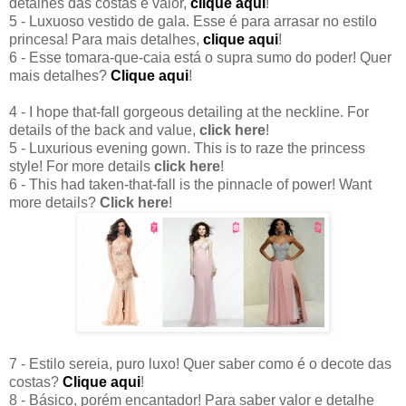
detalhes das costas e valor,
clique aqui
!
5 - Luxuoso vestido de gala. Esse é para arrasar no estilo
princesa! Para mais detalhes,
clique aqui
!
6 - Esse tomara-que-caia está o supra sumo do poder! Quer
mais detalhes?
Clique aqui
!
4 - I hope that-fall gorgeous detailing at the neckline. For
details of the back and value,
click here
!
5 - Luxurious evening gown. This is to raze the princess
style! For more details
click here
!
6 - This had taken-that-fall is the pinnacle of power! Want
more details?
Click here
!
7 - Estilo sereia, puro luxo! Quer saber como é o decote das
costas?
Clique aqui
!
8 - Básico, porém encantador! Para saber valor e detalhe