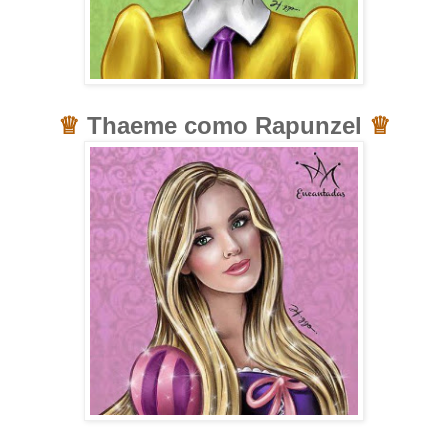
♕
Thaeme como Rapunzel
♕