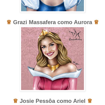
♕
Grazi Massafera como Aurora
♕
♕
Josie Pessôa como Ariel
♕