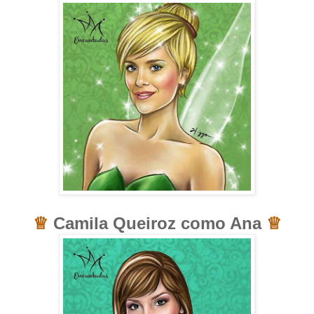
♕
Camila Queiroz como Ana
♕