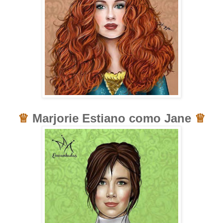
♕
Marjorie Estiano como Jane
♕