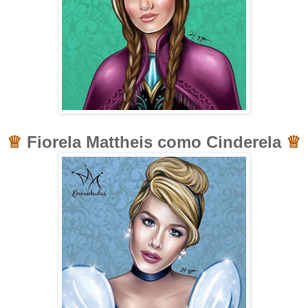
♕
Fiorela Mattheis como Cinderela
♕