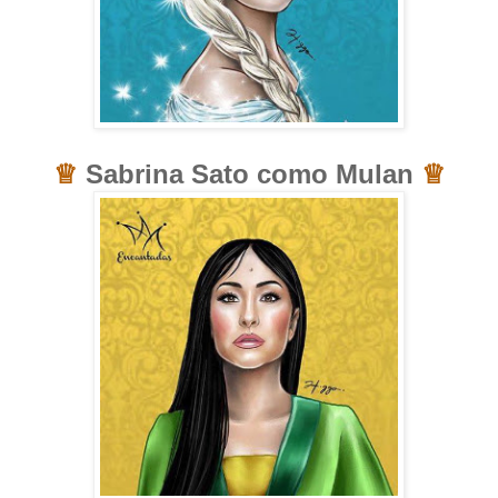
♕
Sabrina Sato como Mulan
♕