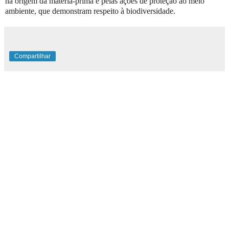
na origem da matéria-prima e pelas ações de proteção ao meio
ambiente, que demonstram respeito à biodiversidade.
Compartilhar