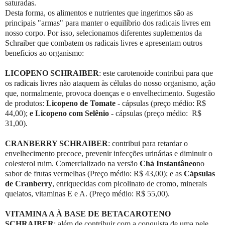
saturadas.
Desta forma, os alimentos e nutrientes que ingerimos são as
principais "armas" para manter o equilíbrio dos radicais livres em
nosso corpo. Por isso, selecionamos diferentes suplementos da
Schraiber que combatem os radicais livres e apresentam outros
benefícios ao organismo:
LICOPENO SCHRAIBER
: este carotenoide contribui para que
os radicais livres não ataquem às células do nosso organismo, ação
que, normalmente, provoca doenças e o envelhecimento. Sugestão
de produtos:
Licopeno de Tomate
- cápsulas (preço médio: R$
44,00);
e Licopeno com Selênio
- cápsulas (preço médio: R$
31,00).
CRANBERRY SCHRAIBER
: contribui para retardar o
envelhecimento precoce, prevenir infecções urinárias e diminuir o
colesterol ruim. Comercializado na versão
Chá Instantâneo
no
sabor de frutas vermelhas (Preço médio: R$ 43,00); e as
Cápsulas
de Cranberry
, enriquecidas com picolinato de cromo, minerais
quelatos, vitaminas E e A. (Preço médio: R$ 55,00).
VITAMINA A À BASE DE BETACAROTENO
SCHRAIBER
: além de contribuir com a conquista de uma pele