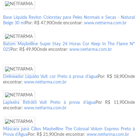
Base Líquida Revlon Colorstay para Peles Normais e Secas - Natural
Beige 30 ml
Por: R$ 47,90
Onde encontrar:
www.netfarma.com.br
Batom Maybelline Super Stay 24 Horas Cor Keep In The Flame Nº
025
Por: R$ 49,90
Onde encontrar:
www.netfarma.com.br
Delineador Líquido Vult cor Preto à prova d'água
Por: R$ 18,90
Onde
encontrar:
www.netfarma.com.br
Lapiseira Retrátil Vult Preto à prova d'água
Por R$ 11,90
Onde
encontrar:
www.netfarma.com.br
Máscara para Cílios Maybelline The Colossal Volum Express Preto à
Prova d'Água
Por: R$ 21,90
Onde encontrar:
www.netfarma.com.br