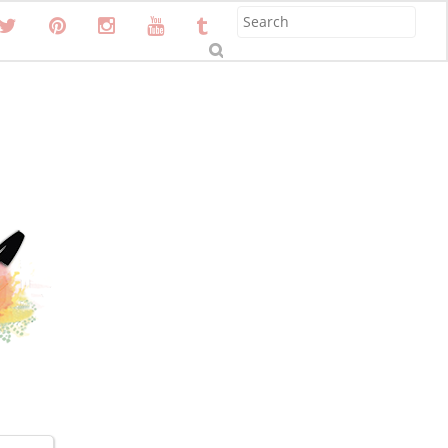
S
u
b
m
it