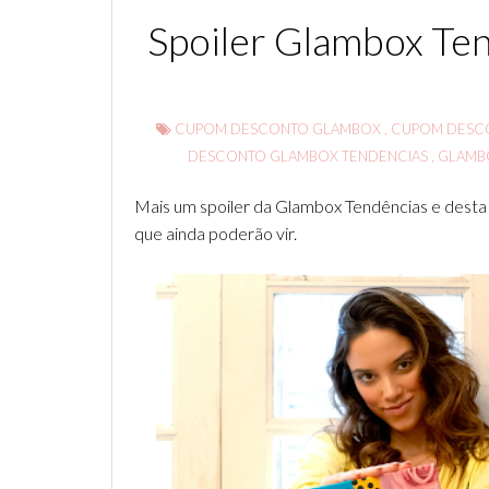
Spoiler Glambox Ten
CUPOM DESCONTO GLAMBOX
,
CUPOM DESC
DESCONTO GLAMBOX TENDENCIAS
,
GLAMB
Mais um spoiler da Glambox Tendências e desta v
que ainda poderão vir.