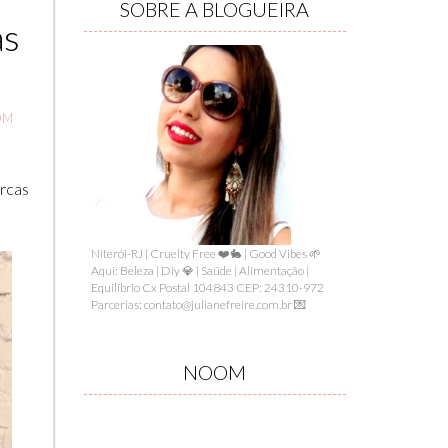
SOBRE A BLOGUEIRA
as
OM
arcas
Niterói-RJ | Cruelty Free ❤️🐇 | Good Vibes 🌱
Aqui: Beleza | Diy 💎 | Saúde | Alimentação |
Equilíbrio Cx Postal 104843 CEP: 24310-972
Parcerias: contato@julianefreire.com.br 💌
NOOM