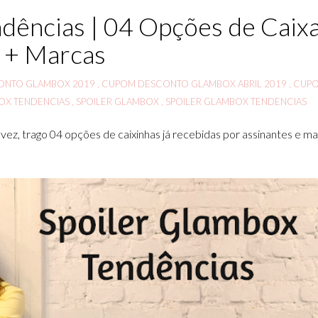
dências | 04 Opções de Caix
+ Marcas
ONTO GLAMBOX 2019
,
CUPOM DESCONTO GLAMBOX ABRIL 2019
,
CUP
OX TENDENCIAS
,
SPOILER GLAMBOX
,
SPOILER GLAMBOX TENDENCIAS
ez, trago 04 opções de caixinhas já recebidas por assinantes e m