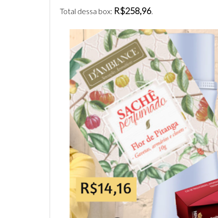
R$258,96
Total dessa box:
.