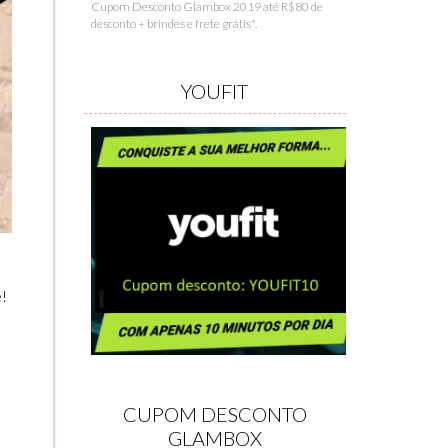
Cupom Desconto Glambox 2019 até R$80 de
desconto + brindes e frete grátis*.
YOUFIT
!
CUPOM DESCONTO
GLAMBOX