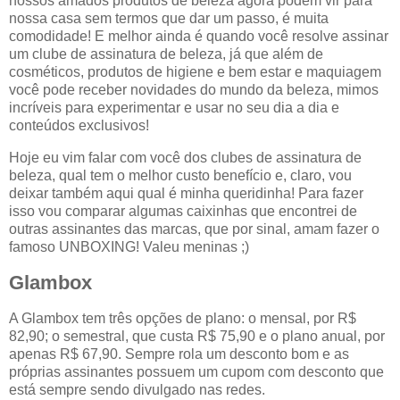
nossos amados produtos de beleza agora podem vir para
nossa casa sem termos que dar um passo, é muita
comodidade! E melhor ainda é quando você resolve assinar
um clube de assinatura de beleza, já que além de
cosméticos, produtos de higiene e bem estar e maquiagem
você pode receber novidades do mundo da beleza, mimos
incríveis para experimentar e usar no seu dia a dia e
conteúdos exclusivos!
Hoje eu vim falar com você dos clubes de assinatura de
beleza, qual tem o melhor custo benefício e, claro, vou
deixar também aqui qual é minha queridinha! Para fazer
isso vou comparar algumas caixinhas que encontrei de
outras assinantes das marcas, que por sinal, amam fazer o
famoso UNBOXING! Valeu meninas ;)
Glambox
A Glambox tem três opções de plano: o mensal, por R$
82,90; o semestral, que custa R$ 75,90 e o plano anual, por
apenas R$ 67,90. Sempre rola um desconto bom e as
próprias assinantes possuem um cupom com desconto que
está sempre sendo divulgado nas redes.