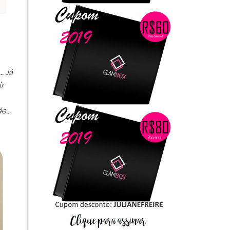
. Já
ir
do
...