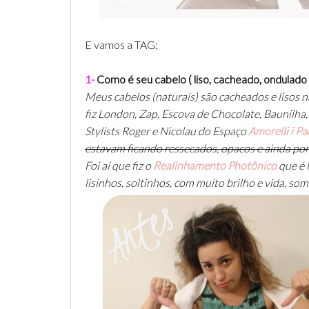
E vamos a TAG:
1-
Como é seu cabelo ( liso, cacheado, ondulado e
Meus cabelos (naturais) são cacheados e lisos na r
fiz London, Zap, Escova de Chocolate, Baunilha,
Stylists Roger e Nicolau do Espaço
Amorelli i Pa
estavam ficando ressecados, opacos e ainda por
Foi aí que fiz o
Realinhamento Photônico
que é l
lisinhos, soltinhos, com muito brilho e vida, some