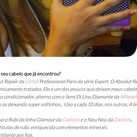
seu cabelo que já encontrou?
t Repair da
L'oréal
Professionel Paris da série Expert. O Absolut R
imicamente tratados. Ele é um dos poucos que deixam meus cabelo
 o condicionador, alterno com o Semi Di Lino Diamante da
Alfaparf
os deixando super soltinhos... Uso a cada 10 dias, nos outros, A li
so o
Rubi da linha Glamour da
Cadiveu
e o
Nou Nou da
Davines
.
ículas de rubi, enriquecida com elementos minerais.
tilante aos fios.