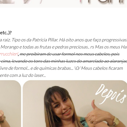
tc..)?
aiz. Tipo os da Patrícia Pillar. Há oito anos que faço progressivas..
 Morango e todas as frutas e pedras preciosas.. rs Mas os meus Ha
rrucchieri
,
me proibiram de usar formol nos meus cabelos, pois
 cima, levando os tons das minhas luzes do amarelado ao alaranja
ivre de formol... e de químicas brabas... \0/ Meus cabelos ficaram
nte com a luz do laser...