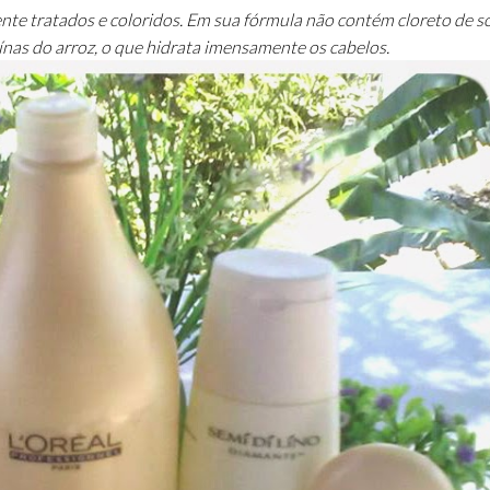
nte tratados e coloridos. Em sua fórmula não contém cloreto de s
ínas do arroz, o que hidrata imensamente os cabelos.