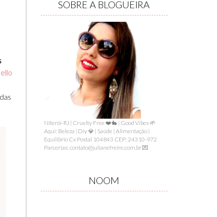
SOBRE A BLOGUEIRA
s
ello
 das
Niterói-RJ | Cruelty Free ❤️🐇 | Good Vibes 🌱
Aqui: Beleza | Diy 💎 | Saúde | Alimentação |
Equilíbrio Cx Postal 104843 CEP: 24310-972
Parcerias: contato@julianefreire.com.br 💌
NOOM