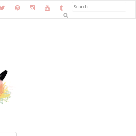
S
u
b
m
it