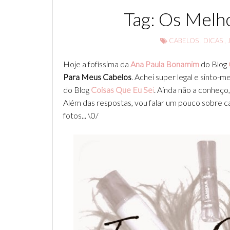
Tag: Os Melh
CABELOS
,
DICAS
,
Hoje a fofíssima da
Ana Paula Bonamim
do Blog
Para Meus Cabelos
. Achei super legal e sinto-m
do Blog
Coisas Que Eu Se
i
. Ainda não a conheço,
Além das respostas, vou falar um pouco sobre c
fotos... \0/