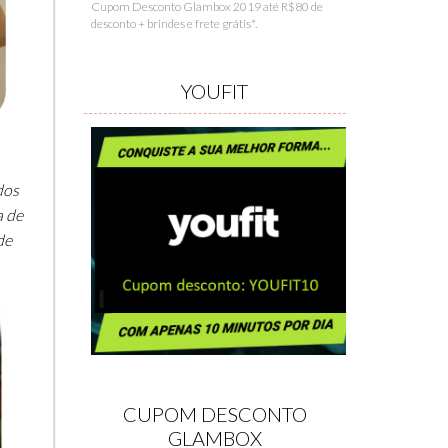
Cupom Desconto Glambox 2019 até R$80 de
desconto + brindes e frete grátis*.
YOUFIT
dos
a de
de
CUPOM DESCONTO
GLAMBOX