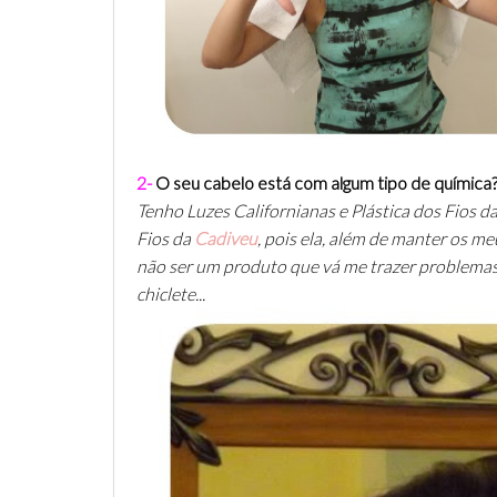
2-
O seu cabelo está com algum tipo de química
Tenho Luzes Californianas e Plástica dos Fios d
Fios da
Cadiveu
, pois ela, além de manter os m
não ser um produto que vá me trazer problemas
chiclete...