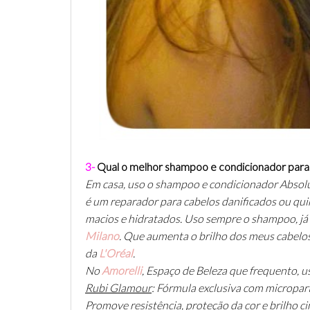
3-
Qual o melhor shampoo e condicionador para 
Em casa, uso o shampoo e condicionador Absolu
é um reparador para cabelos danificados ou qu
macios e hidratados. Uso sempre o shampoo, já
Milano
. Que aumenta o brilho dos meus cabelos 
da
L'Oréal
.
No
Amorelli
, Espaço de Beleza que frequento, u
Rubi Glamour
: Fórmula exclusiva com micropart
Promove resistência, proteção da cor e brilho cin