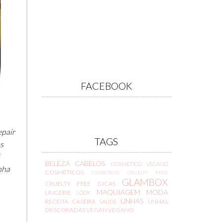
FACEBOOK
epair
TAGS
s
BELEZA
CABELOS
COSMETICO VEGANO
nha
COSMETICOS
COSMETICOS CRUELTY FREE
GLAMBOX
CRUELTY FREE
DICAS
MAQUIAGEM
MODA
LINGERIE
LOOK
UNHAS
RECEITA CASEIRA
UNHAS
SAÚDE
DESCORADAS
VEGAN
VEGANO