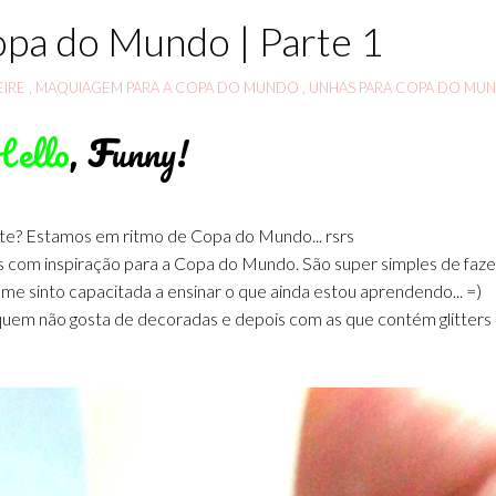
opa do Mundo | Parte 1
EIRE
,
MAQUIAGEM PARA A COPA DO MUNDO
,
UNHAS PARA COPA DO MU
Hello
,
F
unny!
nte? Estamos em ritmo de Copa do Mundo... rsrs
s com inspiração para a Copa do Mundo. São super simples de faze
ão me sinto capacitada a ensinar o que ainda estou aprendendo... =)
quem não gosta de decoradas e depois com as que contém glitters