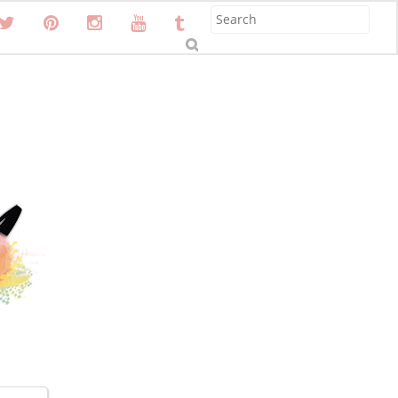
S
u
b
m
it