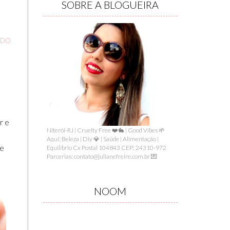
SOBRE A BLOGUEIRA
NDO
r e
Niterói-RJ | Cruelty Free ❤️🐇 | Good Vibes 🌱
Aqui: Beleza | Diy 💎 | Saúde | Alimentação |
 e
Equilíbrio Cx Postal 104843 CEP: 24310-972
Parcerias: contato@julianefreire.com.br 💌
NOOM