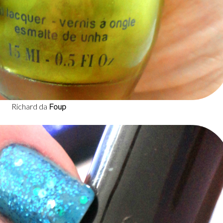
Richard da
Foup