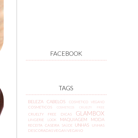
FACEBOOK
TAGS
BELEZA
CABELOS
COSMETICO VEGANO
COSMETICOS
COSMETICOS CRUELTY FREE
GLAMBOX
CRUELTY FREE
DICAS
MAQUIAGEM
MODA
LINGERIE
LOOK
UNHAS
RECEITA CASEIRA
UNHAS
SAÚDE
DESCORADAS
VEGAN
VEGANO