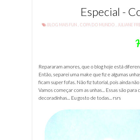
Especial - C
BLOG MAIS FUN
,
COPA DO MUNDO
,
JULIANE FR
Repararam amores, que o blog hoje está difere
Então, separei uma make que fiz e algumas unha
ficam super fofas. Não fiz tutorial, pois ainda n
Vamos começar com as unhas... Essas são para 
decoradinhas... Eu gosto de todas... rsrs