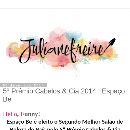
06 dezembro 2014
5º Prêmio Cabelos & Cia 2014 | Espaço
Be
Hello
,
F
unny!
Espaço Be é eleito o Segundo Melhor Salão de
Beleza do País pelo
5º Prêmio Cabelos & Cia