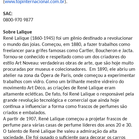
(
www.topinternacional.com.br
).
SAC:
0800-970 9877
Sobre Lalique
René Lalique (1860-1945) foi um gênio destinado a revolucionar
o mundo das joias. Começou, em 1880, a fazer trabalhos como
freelancer para grifes famosas como Cartier, Boucheron e Jacta.
Tornou-se conhecido e respeitado como um dos criadores do
estilo Art Noveau: verdadeiras obras de arte, que são hoje muito
procuradas por museus e colecionadores. Em 1890, ele abriu um
atelier na zona da Ópera de Paris, onde começou a experimentar
trabalhos com vidro. Como um brilhante mestre vidreiro do
movimento Art Déco, as criações de René Lalique eram
altamente ecléticas. De fato, foi René Lalique o responsável pela
grande revolução tecnológica e comercial que ainda hoje
continua a influenciar a forma como frascos de perfumes são
criados e embalados.
A partir de 1907, René Lalique começou a projetar frascos de
perfume para várias casas de perfume líderes dos anos 20 e 30.
O talento de René Lalique lhe valeu a admiração da alta
sociedade. Ele foi ousado o suficiente para decorar os carros