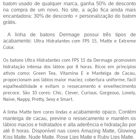
batom usado de qualquer marca, ganha 50% de desconto
na compra de um novo. No site, a ação fica ainda mais
encantadora: 30% de desconto + personalização do batom
grátis.
A linha de batons Dermage possui três tipos de
acabamento:
Ultra Hidratantes com FPS 15, Matte e Extreme
Color.
Os batons Ultra Hidratantes com FPS 15 da Dermage promovem
hidratação intensa dos lábios por 8 horas. Ricos em princípios
ativos como: Green Tea, Vitamina E e Manteiga de Cacau,
proporcionam aos lábios maior maciez, cobertura uniforme, fácil
espalheabilidade e evitam o ressecamento e envelhecimento
precoce.
São 10 cores: Chic, Clever, Curious, Gorgeous, Lovely,
Naive, Nappy, Pretty, Sexy e Smart.
cabamento opaco. Contém
A linha Matte tem cores lindas e a
manteiga de cacau, previne o ressecamento e mantém os
lábios macios e hidratados e alta aderência e hidratação por
até 8 horas.
Disponível nas cores Amazing Matte, Glowing
Kiss Matte, Nude Matte, Rose Lips Matte e Ruby Lips Matte.