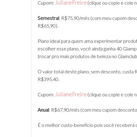
Juli
aneFreir
e
Cupom:
(clique ou copie e cole
Semestral
: R$75,90/mês (com meu cupom desco
R$65,90).
Plano ideal para quem ama experimentar produto
escolher esse plano, você ainda ganha 40 Glamp
trocar pro mais produtos de beleza no Glamclub
O valor total deste plano, sem desconto, custa 
R$395,40.
Juli
aneFreir
e
Cupom:
(clique ou copie e cole
Anual
: R$67,90/mês (com meu cupom desconto,
É o melhor custo-benefício pois você receberá 