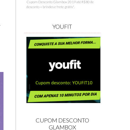
Cupom Desconto Glambox 2019 até R$80 de
desconto + brindes e frete grátis*.
-
YOUFIT
CUPOM DESCONTO
GLAMBOX