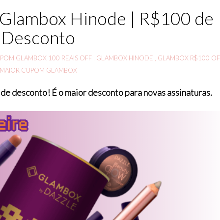
Glambox Hinode | R$100 de
Desconto
POM GLAMBOX 100 REAIS OFF
,
GLAMBOX HINODE
,
GLAMBOX R$100 O
MAIOR CUPOM GLAMBOX
de desconto! É o maior desconto para novas assinaturas.