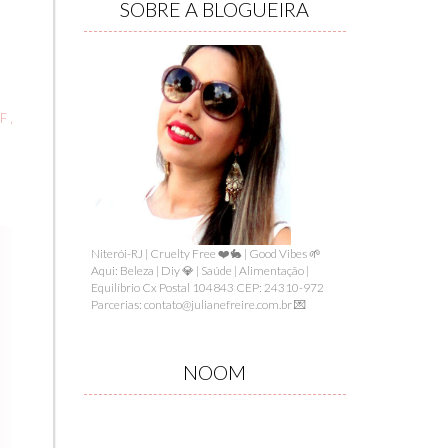
SOBRE A BLOGUEIRA
FF
,
Niterói-RJ | Cruelty Free ❤️🐇 | Good Vibes 🌱
Aqui: Beleza | Diy 💎 | Saúde | Alimentação |
Equilíbrio Cx Postal 104843 CEP: 24310-972
Parcerias: contato@julianefreire.com.br 💌
NOOM