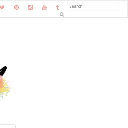
S
u
b
m
it