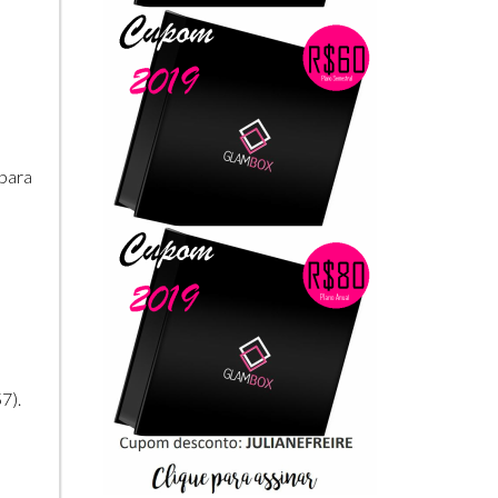
 para
7).