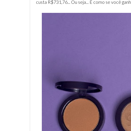
custa R$731,76... Ou seja... É como se você ga