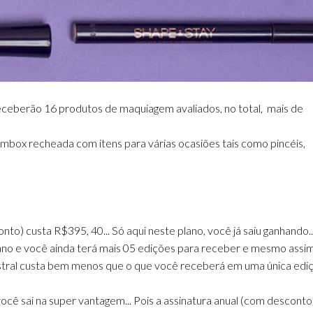
ceberão 16 produtos de maquiagem avaliados, no total, mais de
mbox recheada com itens para várias ocasiões tais como pincéis,
to) custa R$395, 40... Só aqui neste plano, você já saiu ganhando..
ano e você ainda terá mais 05 edições para receber e mesmo assim
mestral custa bem menos que o que você receberá em uma única edi
cê sai na super vantagem... Pois a assinatura anual (com desconto