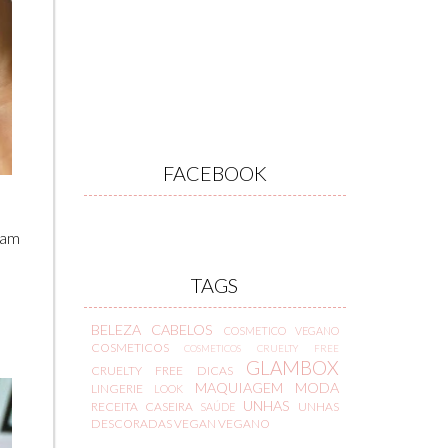
FACEBOOK
umam
TAGS
BELEZA
CABELOS
COSMETICO VEGANO
COSMETICOS
COSMETICOS CRUELTY FREE
GLAMBOX
CRUELTY FREE
DICAS
MAQUIAGEM
MODA
LINGERIE
LOOK
UNHAS
RECEITA CASEIRA
UNHAS
SAÚDE
DESCORADAS
VEGAN
VEGANO