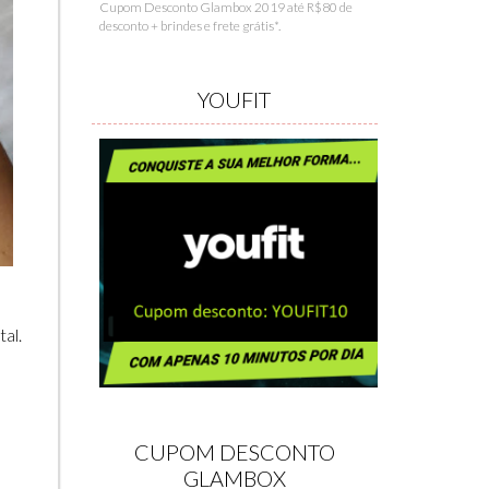
Cupom Desconto Glambox 2019 até R$80 de
desconto + brindes e frete grátis*.
YOUFIT
al.
CUPOM DESCONTO
GLAMBOX