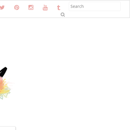
S
u
b
m
it