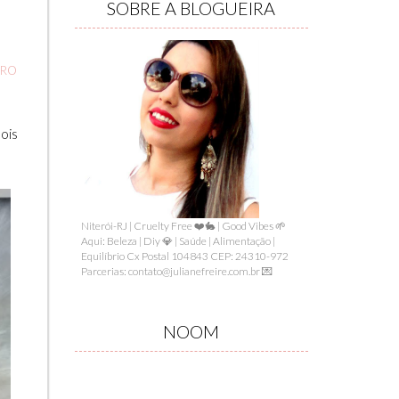
SOBRE A BLOGUEIRA
BRO
ois
Niterói-RJ | Cruelty Free ❤️🐇 | Good Vibes 🌱
Aqui: Beleza | Diy 💎 | Saúde | Alimentação |
Equilíbrio Cx Postal 104843 CEP: 24310-972
Parcerias: contato@julianefreire.com.br 💌
NOOM