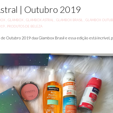
stral | Outubro 2019
BOX
,
GLAMBOX
,
GLAMBOX ASTRAL
,
GLAMBOX BRASIL
,
GLAMBOX OUTU
019
,
PRODUTOS DE BELEZA
de Outubro 2019 daa Glambox Brasil e essa edição está incrível, p