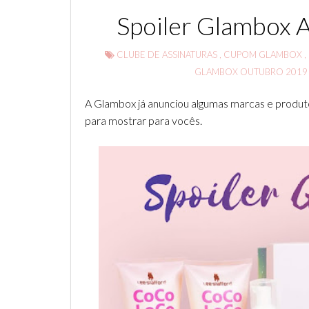
Spoiler Glambox A
CLUBE DE ASSINATURAS
,
CUPOM GLAMBOX
,
GLAMBOX OUTUBRO 201
A Glambox já anunciou algumas marcas e produto
para mostrar para vocês.