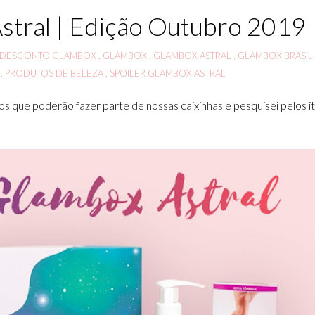
stral | Edição Outubro 2019
DESCONTO GLAMBOX
,
GLAMBOX
,
GLAMBOX ASTRAL
,
GLAMBOX BRASI
9
,
PRODUTOS DE BELEZA
,
SPOILER GLAMBOX ASTRAL
s que poderão fazer parte de nossas caixinhas e pesquisei pelos i