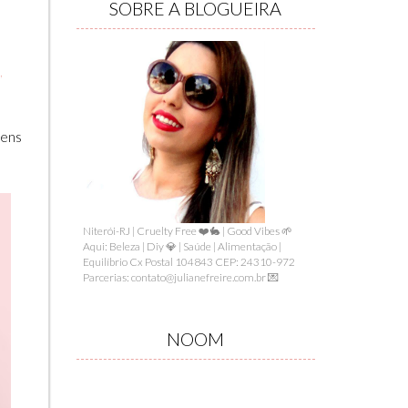
SOBRE A BLOGUEIRA
L
,
tens
Niterói-RJ | Cruelty Free ❤️🐇 | Good Vibes 🌱
Aqui: Beleza | Diy 💎 | Saúde | Alimentação |
Equilíbrio Cx Postal 104843 CEP: 24310-972
Parcerias: contato@julianefreire.com.br 💌
NOOM