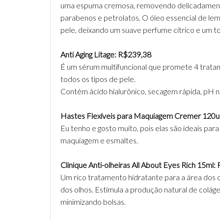
uma espuma cremosa, removendo delicadamente a
parabenos e petrolatos. O óleo essencial de lem
pele, deixando um suave perfume cítrico e um t
Anti Aging Litage: R$239,38
É um sérum multifuncional que promete 4 tratamen
todos os tipos de pele.
Contém ácido hialurônico, secagem rápida, pH n
Hastes Flexíveis para Maquiagem Cremer 120u
Eu tenho e gosto muito, pois elas são ideais par
maquiagem e esmaltes.
Clinique Anti-olheiras All About Eyes Rich 15ml
Um rico tratamento hidratante para a área dos olh
dos olhos. Estimula a produção natural de colág
minimizando bolsas.