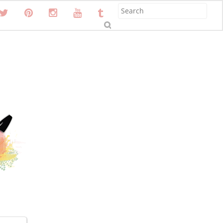
S
u
b
m
it