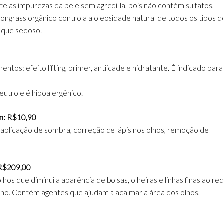
s impurezas da pele sem agredi-la, pois não contém sulfatos,
ongrass orgânico controla a oleosidade natural de todos os tipos d
oque sedoso.
tos: efeito lifting, primer, antiidade e hidratante. É indicado para
eutro e é hipoalergênico.
n: R$10,90
a aplicação de sombra, correção de lápis nos olhos, remoção de
: R$209,00
os que diminui a aparência de bolsas, olheiras e linhas finas ao re
eno. Contém agentes que ajudam a acalmar a área dos olhos,