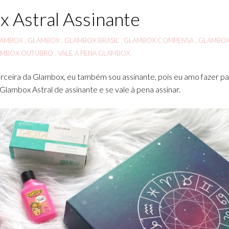
 Astral Assinante
LAMBOX
,
GLAMBOX
,
GLAMBOX BRASIL
,
GLAMBOX COMPENSA
,
GLAMBOX
AMBOX OUTUBRO
,
VALE A PENA GLAMBOX
ceira da Glambox, eu também sou assinante, pois eu amo fazer pa
lambox Astral de assinante e se vale à pena assinar.