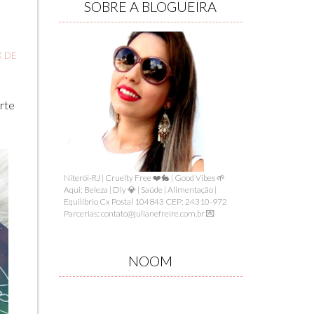
SOBRE A BLOGUEIRA
 DE
rte
Niterói-RJ | Cruelty Free ❤️🐇 | Good Vibes 🌱
Aqui: Beleza | Diy 💎 | Saúde | Alimentação |
Equilíbrio Cx Postal 104843 CEP: 24310-972
Parcerias: contato@julianefreire.com.br 💌
NOOM