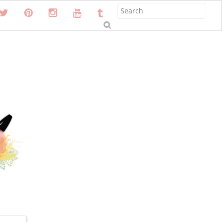
S
u
b
m
it