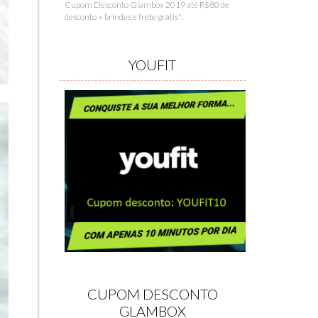
Cupom Desconto Glambox 2019 até R$80 de
desconto + brindes e frete grátis*.
YOUFIT
CUPOM DESCONTO
GLAMBOX